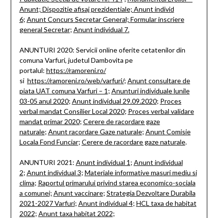
Anunt;
Dispozitie afisaj prezidentiale;
Anunt individ
6
;
Anunt Concurs Secretar General;
Formular inscriere
general Secretar
;
Anunt individual 7.
ANUNTURI 2020: Servicii online oferite cetatenilor din
comuna Varfuri, judetul Dambovita pe
portalul:
https://ramoreni.ro/
si
https://ramoreni.ro/web/varfuri/
;
Anunt consultare de
piata UAT comuna Varfuri – 1
;
Anunturi individuale lunile
03-05 anul 2020
;
Anunt individual 29.09.2020
;
Proces
verbal mandat Consilier Local 2020
;
Proces verbal validare
mandat primar 2020
;
Cerere de racordare gaze
naturale
;
Anunt racordare Gaze naturale
;
Anunt Comisie
Locala Fond Funciar
;
Cerere de racordare gaze naturale
.
ANUNTURI 2021:
Anunt individual 1
;
Anunt individual
2
;
Anunt individual 3
;
Materiale informative masuri mediu si
clima
;
Raportul primarului privind starea economico-sociala
a comunei;
Anunt vaccinare
;
Strategia Dezvoltare Durabila
2021-2027 Varfuri
;
Anunt individual 4
;
HCL taxa de habitat
2022
;
Anunt taxa habitat 2022
;