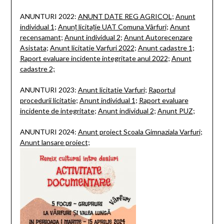
ANUNTURI 2022:
ANUNT DATE REG AGRICOL
;
Anunt
individual 1
;
Anunț licitație UAT Comuna Vârfuri
;
Anunt
recensamant
;
Anunt individual 2
;
Anunt Autorecenzare
Asistata
;
Anunt licitatie Varfuri 2022
;
Anunt cadastre 1
;
Raport evaluare incidente integritate anul 2022
;
Anunt
cadastre 2;
ANUNTURI 2023:
Anunt licitatie Varfuri
;
Raportul
procedurii licitatie
;
Anunt individual 1
;
Raport evaluare
incidente de integritate
;
Anunt individual 2
;
Anunt PUZ
;
ANUNTURI 2024:
Anunt proiect Scoala Gimnaziala Varfuri
;
Anunt lansare proiect
;