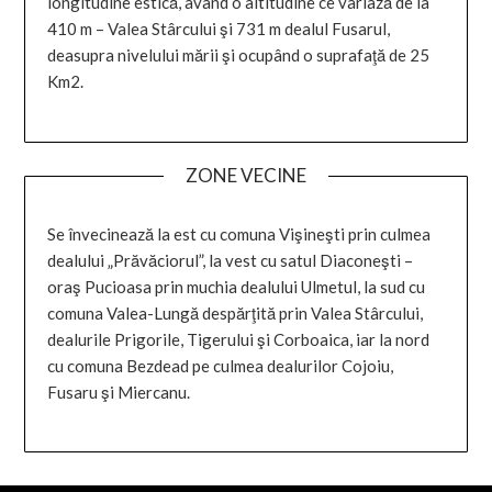
longitudine estică, având o altitudine ce variază de la
410 m – Valea Stârcului şi 731 m dealul Fusarul,
deasupra nivelului mării şi ocupând o suprafaţă de 25
Km2.
ZONE VECINE
Se învecinează la est cu comuna Vişineşti prin culmea
dealului „Prăvăciorul”, la vest cu satul Diaconeşti –
oraş Pucioasa prin muchia dealului Ulmetul, la sud cu
comuna Valea-Lungă despărţită prin Valea Stârcului,
dealurile Prigorile, Tigerului şi Corboaica, iar la nord
cu comuna Bezdead pe culmea dealurilor Cojoiu,
Fusaru şi Miercanu.