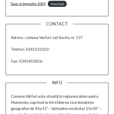
Taxe-si-impozite-2025
Download
CONTACT
Adresa : comuna Varfuri, sat Suvita, nr. 137
Telefon: 0245233102;
Fax: 0345401826;
INFO
Comuna Vârfuri este situată în regiunea deluroasă a
Munteniei, cuprinsă la întretăierea coordonatelor
geografice de 45o15” – latitudine nordică şi 25o30” –