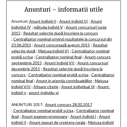
Anunturi – informatii utile
Anunturi;
Anunt individ II
;
Anunt individ III
;
Anunt
individul IV
;
mătușa individ V
;
Anunt concursuri Iunie
2015
;
Rezultat selectie după înscriere la concurs
;
Centralizator nominal privind rezultatele la concursul din
23.06.2015
;
Anunt concurează august 2015
;
Rezultat
selectie după
;
Matusa individ VI
;
Centralizator nominal
probă scrisa
;
Centralizator nominal final
;
Anunt concurs
septembrie 2015
;
Anunt individ VII
;
Anunt concursuri
decembrie 2015
;
Rezultat selectie după înscriere la
concurs
;
Centralizator nominal probă scrisa
;
Centralizator
nominal final
;
Anunt in atentia contribuabililor
;
Matusa
individ VIII
;
Afisare citatie
;
Anunt individual IX
;
Anunt-
individ-x
;
anunt-individu-xi
ANUNTURI 2017:
Anunt concurs 28.02.2017
;
Centralizator nominal probă scrisa
;
Centralizator nominal
final
;
Anunt examen promovare
;
Anunt individ I
;
Anunt
individ II
;
Anunt masuri de creștere rurala
;
Matusa individ