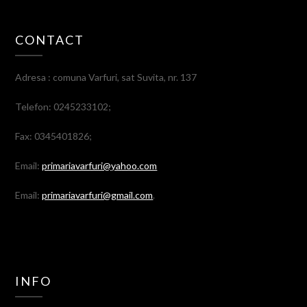
CONTACT
Adresa : comuna Varfuri, sat Suvita, nr. 137
Telefon: 0245233102;
Fax: 0345401826;
Email:
primariavarfuri@yahoo.com
Email:
primariavarfuri@gmail.com
.
INFO