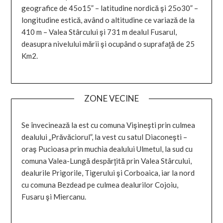
geografice de 45o15” – latitudine nordică şi 25o30” –
longitudine estică, având o altitudine ce variază de la
410 m – Valea Stârcului şi 731 m dealul Fusarul,
deasupra nivelului mării şi ocupând o suprafaţă de 25
Km2.
ZONE VECINE
Se învecinează la est cu comuna Vişineşti prin culmea
dealului „Prăvăciorul”, la vest cu satul Diaconeşti –
oraş Pucioasa prin muchia dealului Ulmetul, la sud cu
comuna Valea-Lungă despărţită prin Valea Stârcului,
dealurile Prigorile, Tigerului şi Corboaica, iar la nord
cu comuna Bezdead pe culmea dealurilor Cojoiu,
Fusaru şi Miercanu.