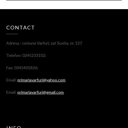
CONTACT
Adresa : comuna Varfuri, sat Suvita, nr. 137
Telefon: 0245233102;
Fax: 0345401826;
Email:
primariavarfuri@yahoo.com
Email:
primariavarfuri@gmail.com
.