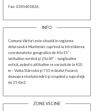
Fax: 0345401826;
INFO
Comuna Vârfuri este situată în regiunea
deluroasă a Munteniei, cuprinsă la întretăierea
coordonatelor geografice de 45o15” –
latitudine nordică şi 25o30” – longitudine
estică, având o altitudine ce variază de la 410
m – Valea Stârcului şi 731 m dealul Fusarul,
deasupra nivelului mării şi ocupând o suprafaţă
de 25 Km2.
ZONE VECINE