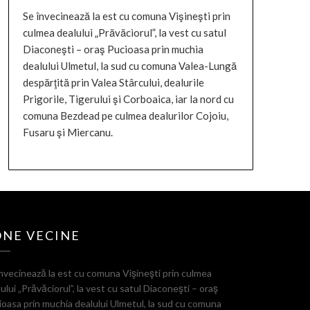
Se învecinează la est cu comuna Vişineşti prin
culmea dealului „Prăvăciorul”, la vest cu satul
Diaconeşti – oraş Pucioasa prin muchia
dealului Ulmetul, la sud cu comuna Valea-Lungă
despărţită prin Valea Stârcului, dealurile
Prigorile, Tigerului şi Corboaica, iar la nord cu
comuna Bezdead pe culmea dealurilor Cojoiu,
Fusaru şi Miercanu.
ONE VECINE
nvecinează la est cu comuna Vişineşti prin culmea
ului „Prăvăciorul”, la vest cu satul Diaconeşti – oraş
oasa prin muchia dealului Ulmetul, la sud cu comuna