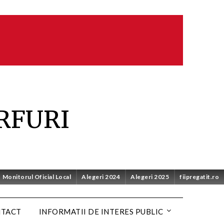
RFURI
Monitorul Oficial Local
Alegeri 2024
Alegeri 2025
fiipregatit.ro
NTACT
INFORMATII DE INTERES PUBLIC