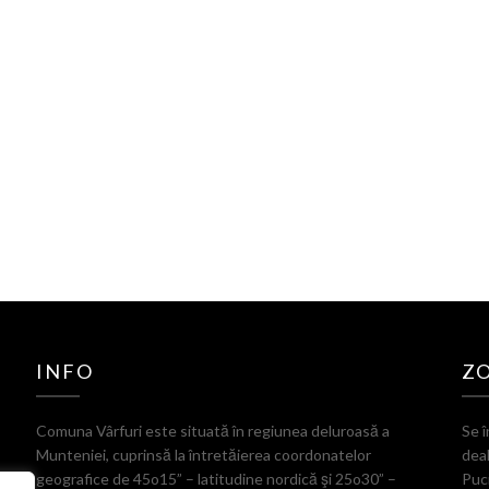
INFO
Z
Comuna Vârfuri este situată în regiunea deluroasă a
Se î
Munteniei, cuprinsă la întretăierea coordonatelor
deal
geografice de 45o15” – latitudine nordică şi 25o30” –
Puci