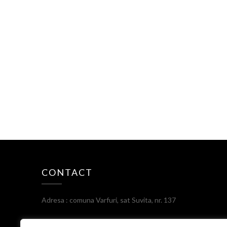
CONTACT
Adresa : comuna Varfuri, sat Suvita, nr. 137
Telefon: 0245233102;