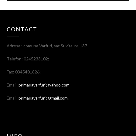
CONTACT
Adresa : comuna Varfuri, sat Suvita, nr. 137
Telefon: 0245233102;
Fax: 0345401826;
Email:
primariavarfuri@yahoo.com
Email:
primariavarfuri@gmail.com
.