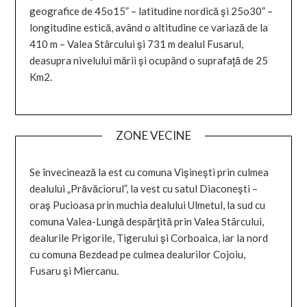
geografice de 45o15” – latitudine nordică şi 25o30” –
longitudine estică, având o altitudine ce variază de la
410 m – Valea Stârcului şi 731 m dealul Fusarul,
deasupra nivelului mării şi ocupând o suprafaţă de 25
Km2.
ZONE VECINE
Se învecinează la est cu comuna Vişineşti prin culmea
dealului „Prăvăciorul”, la vest cu satul Diaconeşti –
oraş Pucioasa prin muchia dealului Ulmetul, la sud cu
comuna Valea-Lungă despărţită prin Valea Stârcului,
dealurile Prigorile, Tigerului şi Corboaica, iar la nord
cu comuna Bezdead pe culmea dealurilor Cojoiu,
Fusaru şi Miercanu.