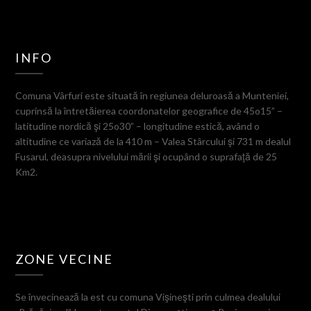
INFO
Comuna Vârfuri este situată în regiunea deluroasă a Munteniei,
cuprinsă la întretăierea coordonatelor geografice de 45o15” –
latitudine nordică şi 25o30” – longitudine estică, având o
altitudine ce variază de la 410 m – Valea Stârcului şi 731 m dealul
Fusarul, deasupra nivelului mării şi ocupând o suprafaţă de 25
Km2.
ZONE VECINE
Se învecinează la est cu comuna Vişineşti prin culmea dealului