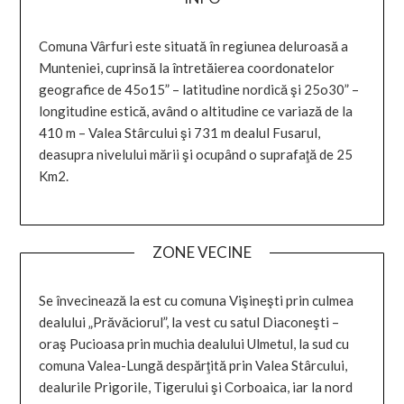
Comuna Vârfuri este situată în regiunea deluroasă a
Munteniei, cuprinsă la întretăierea coordonatelor
geografice de 45o15” – latitudine nordică şi 25o30” –
longitudine estică, având o altitudine ce variază de la
410 m – Valea Stârcului şi 731 m dealul Fusarul,
deasupra nivelului mării şi ocupând o suprafaţă de 25
Km2.
ZONE VECINE
Se învecinează la est cu comuna Vişineşti prin culmea
dealului „Prăvăciorul”, la vest cu satul Diaconeşti –
oraş Pucioasa prin muchia dealului Ulmetul, la sud cu
comuna Valea-Lungă despărţită prin Valea Stârcului,
dealurile Prigorile, Tigerului şi Corboaica, iar la nord