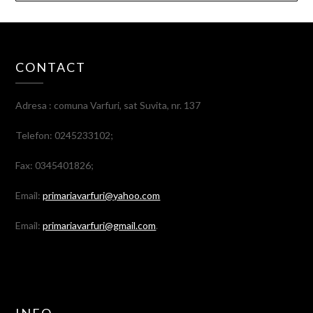
CONTACT
Adresa : comuna Varfuri, sat Suvita, nr. 137
Telefon: 0245233102;
Fax: 0345401826;
Email:
primariavarfuri@yahoo.com
Email:
primariavarfuri@gmail.com
.