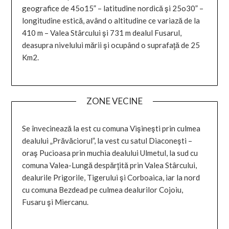
geografice de 45o15” – latitudine nordică şi 25o30” –
longitudine estică, având o altitudine ce variază de la
410 m – Valea Stârcului şi 731 m dealul Fusarul,
deasupra nivelului mării şi ocupând o suprafaţă de 25
Km2.
ZONE VECINE
Se învecinează la est cu comuna Vişineşti prin culmea
dealului „Prăvăciorul”, la vest cu satul Diaconeşti –
oraş Pucioasa prin muchia dealului Ulmetul, la sud cu
comuna Valea-Lungă despărţită prin Valea Stârcului,
dealurile Prigorile, Tigerului şi Corboaica, iar la nord
cu comuna Bezdead pe culmea dealurilor Cojoiu,
Fusaru şi Miercanu.