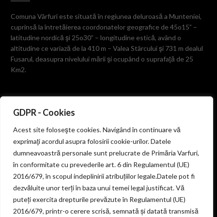
Comuna Vârfuri este situată în regiunea deluroasă a Munteniei,
cuprinsă la întretăierea coordonatelor geografice de 45o15” –
latitudine nordică şi 25o30” – longitudine estică, având o
altitudine ce variază de la 410 m – Valea Stârcului şi 731 m dealul
Fusarul, deasupra nivelului mării şi ocupând o suprafaţă de 25
Km2.
GDPR - Cookies
ZONE VECINE
Acest site foloseşte cookies. Navigând în continuare vă
exprimaţi acordul asupra folosirii cookie-urilor. Datele
dumneavoastră personale sunt prelucrate de Primăria Varfuri,
Se învecinează la est cu comuna Vişineşti prin culmea dealului
în conformitate cu prevederile art. 6 din Regulamentul (UE)
„Prăvăciorul”, la vest cu satul Diaconeşti – oraş Pucioasa prin
2016/679, în scopul indeplinirii atribuțiilor legale.Datele pot fi
muchia dealului Ulmetul, la sud cu comuna Valea-Lungă
dezvăluite unor terți în baza unui temei legal justificat. Vă
despărţită prin Valea Stârcului, dealurile Prigorile, Tigerului şi
puteți exercita drepturile prevăzute în Regulamentul (UE)
Corboaica, iar la nord cu comuna Bezdead pe culmea dealurilor
Cojoiu, Fusaru şi Miercanu.
2016/679, printr-o cerere scrisă, semnată și datată transmisă