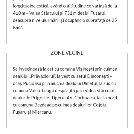
longitudine estică, având o altitudine ce variază de la
410 m – Valea Stârcului şi 731 m dealul Fusarul,
deasupra nivelului mării şi ocupând o suprafaţă de 25
Km2.
ZONE VECINE
Se învecinează la est cu comuna Vişineşti prin culmea
dealului „Prăvăciorul”, la vest cu satul Diaconeşti –
oraş Pucioasa prin muchia dealului Ulmetul, la sud cu
comuna Valea-Lungă despărţită prin Valea Stârcului,
dealurile Prigorile, Tigerului şi Corboaica, iar la nord
cu comuna Bezdead pe culmea dealurilor Cojoiu,
Fusaru şi Miercanu.