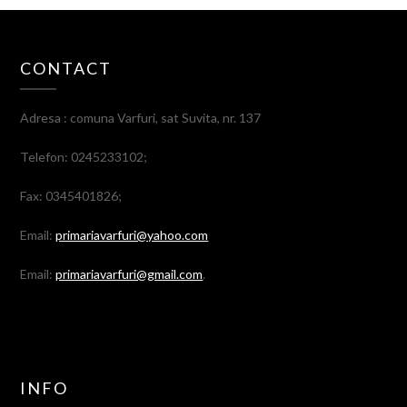
CONTACT
Adresa : comuna Varfuri, sat Suvita, nr. 137
Telefon: 0245233102;
Fax: 0345401826;
Email:
primariavarfuri@yahoo.com
Email:
primariavarfuri@gmail.com
.
INFO