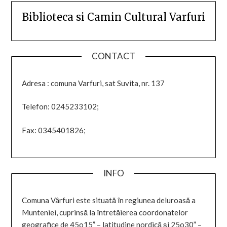
Biblioteca si Camin Cultural Varfuri
CONTACT
Adresa : comuna Varfuri, sat Suvita, nr. 137
Telefon: 0245233102;
Fax: 0345401826;
INFO
Comuna Vârfuri este situată în regiunea deluroasă a
Munteniei, cuprinsă la întretăierea coordonatelor
geografice de 45o15” – latitudine nordică şi 25o30” –