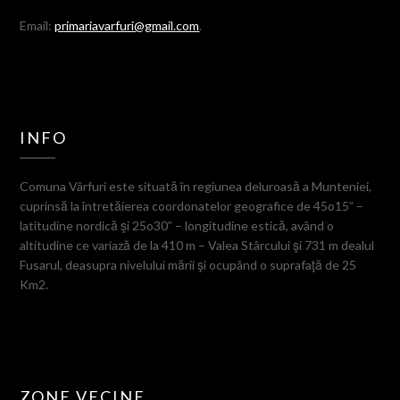
Email:
primariavarfuri@gmail.com
.
INFO
Comuna Vârfuri este situată în regiunea deluroasă a Munteniei,
cuprinsă la întretăierea coordonatelor geografice de 45o15” –
latitudine nordică şi 25o30” – longitudine estică, având o
altitudine ce variază de la 410 m – Valea Stârcului şi 731 m dealul
Fusarul, deasupra nivelului mării şi ocupând o suprafaţă de 25
Km2.
ZONE VECINE