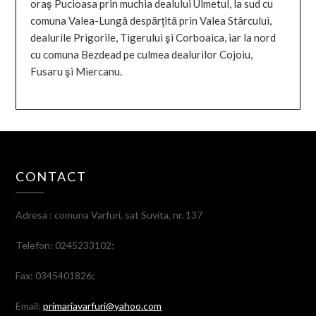
oraş Pucioasa prin muchia dealului Ulmetul, la sud cu
comuna Valea-Lungă despărţită prin Valea Stârcului,
dealurile Prigorile, Tigerului şi Corboaica, iar la nord
cu comuna Bezdead pe culmea dealurilor Cojoiu,
Fusaru şi Miercanu.
CONTACT
Adresa : comuna Varfuri, sat Suvita, nr. 137
Telefon: 0245233102;
Fax: 0345401826;
Email:
primariavarfuri@yahoo.com