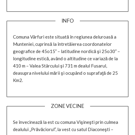
INFO
Comuna Vârfuri este situată în regiunea deluroasă a
Munteniei, cuprinsă la întretăierea coordonatelor
geografice de 45o15” – latitudine nordică şi 25o30” –
longitudine estică, având o altitudine ce variază de la
410 m – Valea Stârcului şi 731 m dealul Fusarul,
deasupra nivelului mării şi ocupând o suprafaţă de 25
Km2.
ZONE VECINE
Se învecinează la est cu comuna Vişineşti prin culmea
dealului „Prăvăciorul”, la vest cu satul Diaconeşti –