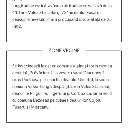
longitudine estică, având o altitudine ce variază de la
410 m – Valea Stârcului şi 731 m dealul Fusarul,
deasupra nivelului mării şi ocupând o suprafaţă de 25
Km2.
ZONE VECINE
Se învecinează la est cu comuna Vişineşti prin culmea
dealului „Prăvăciorul”, la vest cu satul Diaconeşti –
oraş Pucioasa prin muchia dealului Ulmetul, la sud cu
comuna Valea-Lungă despărţită prin Valea Stârcului,
dealurile Prigorile, Tigerului şi Corboaica, iar la nord
cu comuna Bezdead pe culmea dealurilor Cojoiu,
Fusaru şi Miercanu.