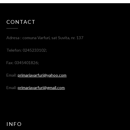
CONTACT
Adresa : comuna Varfuri, sat Suvita, nr. 137
Telefon: 0245233102;
Fax: 0345401826;
Email:
primariavarfuri@yahoo.com
Email:
primariavarfuri@gmail.com
.
INFO