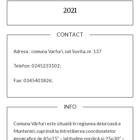
2021
CONTACT
Adresa : comuna Varfuri, sat Suvita, nr. 137
Telefon: 0245233102;
Fax: 0345401826;
INFO
Comuna Vârfuri este situată în regiunea deluroasă a
Munteniei, cuprinsă la întretăierea coordonatelor
geografice de 45o15” – latitudine nordică şi 25o30” –