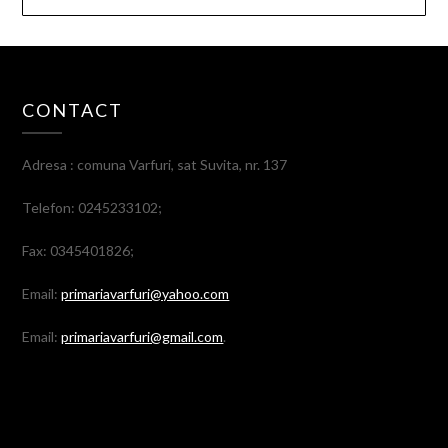
CONTACT
Adresa : comuna Varfuri, sat Suvita, nr. 137
Telefon: 0245233102;
Fax: 0345401826;
Email:
primariavarfuri@yahoo.com
Email:
primariavarfuri@gmail.com
.