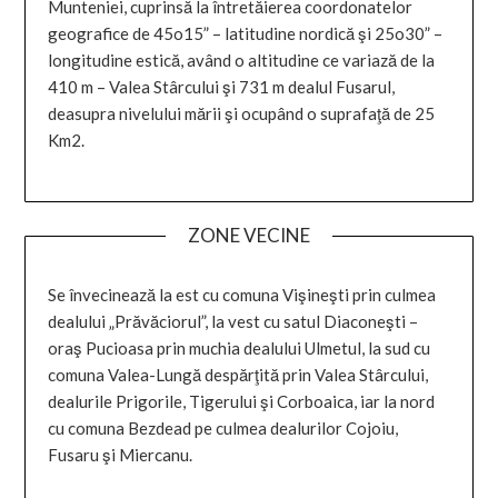
Munteniei, cuprinsă la întretăierea coordonatelor
geografice de 45o15” – latitudine nordică şi 25o30” –
longitudine estică, având o altitudine ce variază de la
410 m – Valea Stârcului şi 731 m dealul Fusarul,
deasupra nivelului mării şi ocupând o suprafaţă de 25
Km2.
ZONE VECINE
Se învecinează la est cu comuna Vişineşti prin culmea
dealului „Prăvăciorul”, la vest cu satul Diaconeşti –
oraş Pucioasa prin muchia dealului Ulmetul, la sud cu
comuna Valea-Lungă despărţită prin Valea Stârcului,
dealurile Prigorile, Tigerului şi Corboaica, iar la nord
cu comuna Bezdead pe culmea dealurilor Cojoiu,
Fusaru şi Miercanu.