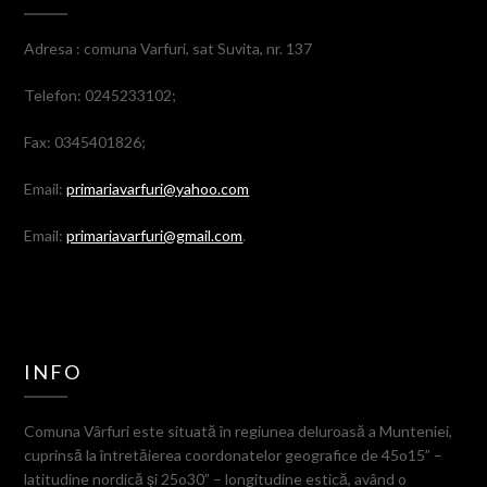
Adresa : comuna Varfuri, sat Suvita, nr. 137
Telefon: 0245233102;
Fax: 0345401826;
Email:
primariavarfuri@yahoo.com
Email:
primariavarfuri@gmail.com
.
INFO
Comuna Vârfuri este situată în regiunea deluroasă a Munteniei,
cuprinsă la întretăierea coordonatelor geografice de 45o15” –
latitudine nordică şi 25o30” – longitudine estică, având o