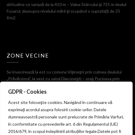
altitudine ce variază de la 410 m – Valea Stârcului şi 731 m dealul
Fusarul, deasupra nivelului mării şi ocupând o suprafaţă de 25
Km2.
ZONE VECINE
Se învecinează la est cu comuna Vişineşti prin culmea dealului
„Prăvăciorul”, la vest cu satul Diaconeşti – oraş Pucioasa prin
muchia dealului Ulmetul, la sud cu comuna Valea-Lungă
GDPR - Cookies
despărţită prin Valea Stârcului, dealurile Prigorile, Tigerului şi
Corboaica, iar la nord cu comuna Bezdead pe culmea dealurilor
Acest site foloseşte cookies. Navigând în continuare vă
Cojoiu, Fusaru şi Miercanu.
exprimaţi acordul asupra folosirii cookie-urilor. Datele
dumneavoastră personale sunt prelucrate de Primăria Varfuri,
în conformitate cu prevederile art. 6 din Regulamentul (UE)
2016/679, în scopul indeplinirii atribuțiilor legale.Datele pot fi
© 2026 PRIMARIA COMUNEI VARFURI