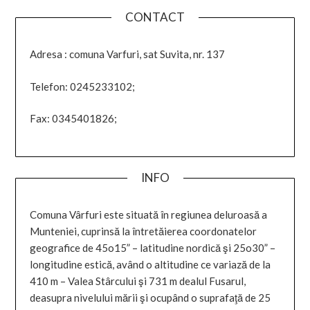
CONTACT
Adresa : comuna Varfuri, sat Suvita, nr. 137
Telefon: 0245233102;
Fax: 0345401826;
INFO
Comuna Vârfuri este situată în regiunea deluroasă a
Munteniei, cuprinsă la întretăierea coordonatelor
geografice de 45o15” – latitudine nordică şi 25o30” –
longitudine estică, având o altitudine ce variază de la
410 m – Valea Stârcului şi 731 m dealul Fusarul,
deasupra nivelului mării şi ocupând o suprafaţă de 25