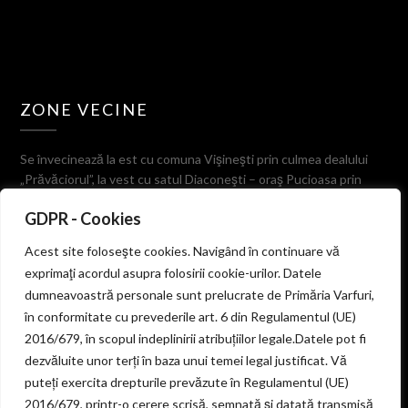
ZONE VECINE
Se învecinează la est cu comuna Vişineşti prin culmea dealului
„Prăvăciorul”, la vest cu satul Diaconeşti – oraş Pucioasa prin
muchia dealului Ulmetul, la sud cu comuna Valea-Lungă
GDPR - Cookies
despărţită prin Valea Stârcului, dealurile Prigorile, Tigerului şi
Corboaica, iar la nord cu comuna Bezdead pe culmea dealurilor
Acest site foloseşte cookies. Navigând în continuare vă
Cojoiu, Fusaru şi Miercanu.
exprimaţi acordul asupra folosirii cookie-urilor. Datele
dumneavoastră personale sunt prelucrate de Primăria Varfuri,
în conformitate cu prevederile art. 6 din Regulamentul (UE)
2016/679, în scopul indeplinirii atribuțiilor legale.Datele pot fi
© 2026 PRIMARIA COMUNEI VARFURI
dezvăluite unor terți în baza unui temei legal justificat. Vă
puteți exercita drepturile prevăzute în Regulamentul (UE)
2016/679, printr-o cerere scrisă, semnată și datată transmisă