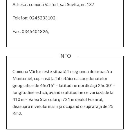
Adresa : comuna Varfuri, sat Suvita, nr. 137
Telefon: 0245233102;
Fax: 0345401826;
INFO
Comuna Vârfuri este situată în regiunea deluroasă a
Munteniei, cuprinsă la întretăierea coordonatelor
geografice de 45o15” – latitudine nordică şi 25o30” –
longitudine estică, având o altitudine ce variază de la
410 m – Valea Stârcului şi 731 m dealul Fusarul,
deasupra nivelului mării şi ocupând o suprafaţă de 25
Km2.