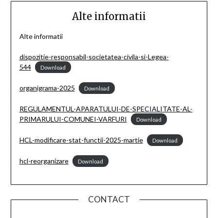
Alte informatii
Alte informatii
dispozitie-responsabil-societatea-civila-si-Legea-
544
Download
organigrama-2025
Download
REGULAMENTUL-APARATULUI-DE-SPECIALITATE-AL-
PRIMARULUI-COMUNEI-VARFURI
Download
HCL-modificare-stat-functii-2025-martie
Download
hcl-reorganizare
Download
CONTACT