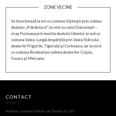
ZONE VECINE
Se învecinează la est cu comuna Vişineşti prin culmea
dealului „Prăvăciorul”, la vest cu satul Diaconeşti –
oraş Pucioasa prin muchia dealului Ulmetul, la sud cu
comuna Valea-Lungă despărţită prin Valea Stârcului,
dealurile Prigorile, Tigerului şi Corboaica, iar la nord
cu comuna Bezdead pe culmea dealurilor Cojoiu,
Fusaru şi Miercanu.
CONTACT
Adresa : comuna Varfuri, sat Suvita, nr. 137