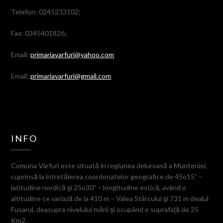
Telefon: 0245233102;
Fax: 0345401826;
Email:
primariavarfuri@yahoo.com
Email:
primariavarfuri@gmail.com
.
INFO
Comuna Vârfuri este situată în regiunea deluroasă a Munteniei,
cuprinsă la întretăierea coordonatelor geografice de 45o15” –
latitudine nordică şi 25o30” – longitudine estică, având o
altitudine ce variază de la 410 m – Valea Stârcului şi 731 m dealul
Fusarul, deasupra nivelului mării şi ocupând o suprafaţă de 25
Km2.