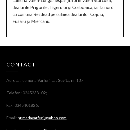
comuna Valea-Lungă despărţită prin Valea Stârcului,
dealurile Prigorile, Tigerului şi Corboaica, iar la nord
cu comuna Bezdead pe culmea dealurilor Cojoiu,
Fusaru şi Miercanu.
CONTACT
Adresa : comuna Varfuri, sat Suvita, nr. 137
Telefon: 0245233102;
Fax: 0345401826;
Email:
primariavarfuri@yahoo.com