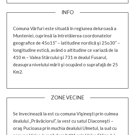
INFO
Comuna Vârfuri este situată în regiunea deluroasă a
Munteniei, cuprinsă la întretăierea coordonatelor
geografice de 45o15” – latitudine nordică şi 25o30” –
longitudine estică, având o altitudine ce variază de la
410 m – Valea Stârcului şi 731 m dealul Fusarul,
deasupra nivelului mării şi ocupând o suprafaţă de 25
Km2.
ZONE VECINE
Se învecinează la est cu comuna Vişineşti prin culmea
dealului „Prăvăciorul”, la vest cu satul Diaconeşti –
oraş Pucioasa prin muchia dealului Ulmetul, la sud cu