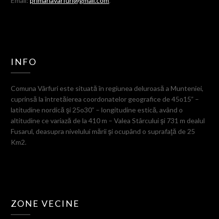
Email:
primariavarfuri@gmail.com
.
INFO
Comuna Vârfuri este situată în regiunea deluroasă a Munteniei,
cuprinsă la întretăierea coordonatelor geografice de 45o15” –
latitudine nordică şi 25o30” – longitudine estică, având o
altitudine ce variază de la 410 m – Valea Stârcului şi 731 m dealul
Fusarul, deasupra nivelului mării şi ocupând o suprafaţă de 25
Km2.
ZONE VECINE