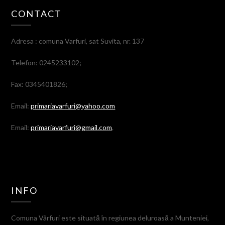
CONTACT
Adresa : comuna Varfuri, sat Suvita, nr. 137
Telefon: 0245233102;
Fax: 0345401826;
Email:
primariavarfuri@yahoo.com
Email:
primariavarfuri@gmail.com
.
INFO
Comuna Vârfuri este situată în regiunea deluroasă a Munteniei,