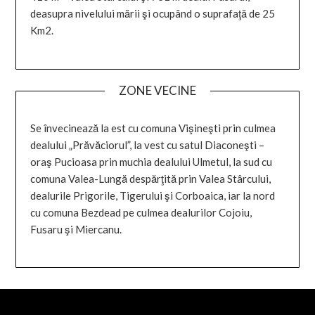
deasupra nivelului mării şi ocupând o suprafaţă de 25
Km2.
ZONE VECINE
Se învecinează la est cu comuna Vişineşti prin culmea
dealului „Prăvăciorul”, la vest cu satul Diaconeşti –
oraş Pucioasa prin muchia dealului Ulmetul, la sud cu
comuna Valea-Lungă despărţită prin Valea Stârcului,
dealurile Prigorile, Tigerului şi Corboaica, iar la nord
cu comuna Bezdead pe culmea dealurilor Cojoiu,
Fusaru şi Miercanu.