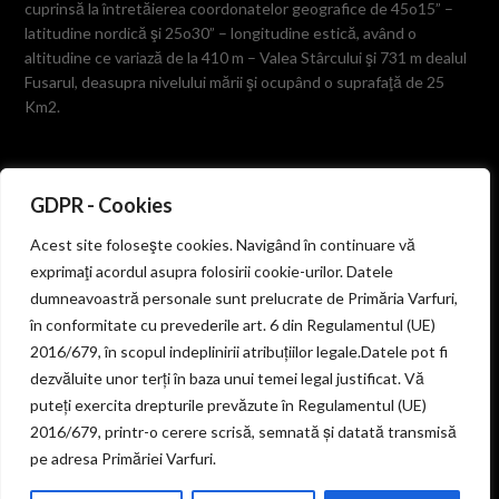
cuprinsă la întretăierea coordonatelor geografice de 45o15” –
latitudine nordică şi 25o30” – longitudine estică, având o
altitudine ce variază de la 410 m – Valea Stârcului şi 731 m dealul
Fusarul, deasupra nivelului mării şi ocupând o suprafaţă de 25
Km2.
GDPR - Cookies
ZONE VECINE
Acest site foloseşte cookies. Navigând în continuare vă
exprimaţi acordul asupra folosirii cookie-urilor. Datele
dumneavoastră personale sunt prelucrate de Primăria Varfuri,
Se învecinează la est cu comuna Vişineşti prin culmea dealului
în conformitate cu prevederile art. 6 din Regulamentul (UE)
„Prăvăciorul”, la vest cu satul Diaconeşti – oraş Pucioasa prin
2016/679, în scopul indeplinirii atribuțiilor legale.Datele pot fi
muchia dealului Ulmetul, la sud cu comuna Valea-Lungă
dezvăluite unor terți în baza unui temei legal justificat. Vă
despărţită prin Valea Stârcului, dealurile Prigorile, Tigerului şi
puteți exercita drepturile prevăzute în Regulamentul (UE)
Corboaica, iar la nord cu comuna Bezdead pe culmea dealurilor
Cojoiu, Fusaru şi Miercanu.
2016/679, printr-o cerere scrisă, semnată și datată transmisă
pe adresa Primăriei Varfuri.