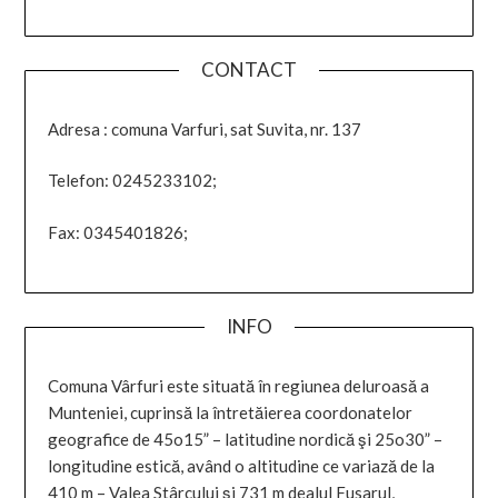
CONTACT
Adresa : comuna Varfuri, sat Suvita, nr. 137
Telefon: 0245233102;
Fax: 0345401826;
INFO
Comuna Vârfuri este situată în regiunea deluroasă a
Munteniei, cuprinsă la întretăierea coordonatelor
geografice de 45o15” – latitudine nordică şi 25o30” –
longitudine estică, având o altitudine ce variază de la
410 m – Valea Stârcului şi 731 m dealul Fusarul,