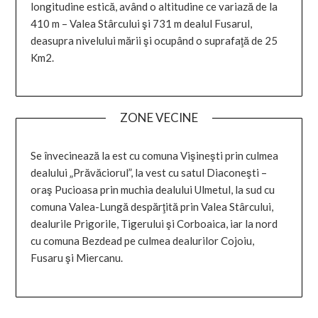
longitudine estică, având o altitudine ce variază de la
410 m – Valea Stârcului şi 731 m dealul Fusarul,
deasupra nivelului mării şi ocupând o suprafaţă de 25
Km2.
ZONE VECINE
Se învecinează la est cu comuna Vişineşti prin culmea
dealului „Prăvăciorul”, la vest cu satul Diaconeşti –
oraş Pucioasa prin muchia dealului Ulmetul, la sud cu
comuna Valea-Lungă despărţită prin Valea Stârcului,
dealurile Prigorile, Tigerului şi Corboaica, iar la nord
cu comuna Bezdead pe culmea dealurilor Cojoiu,
Fusaru şi Miercanu.