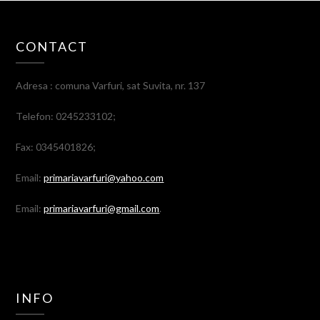
CONTACT
Adresa : comuna Varfuri, sat Suvita, nr. 137
Telefon: 0245233102;
Fax: 0345401826;
Email:
primariavarfuri@yahoo.com
Email:
primariavarfuri@gmail.com
.
INFO