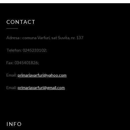
CONTACT
Adresa : comuna Varfuri, sat Suvita, nr. 137
Telefon: 0245233102;
Fax: 0345401826;
Email:
primariavarfuri@yahoo.com
Email:
primariavarfuri@gmail.com
.
INFO