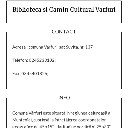
Biblioteca si Camin Cultural Varfuri
CONTACT
Adresa : comuna Varfuri, sat Suvita, nr. 137
Telefon: 0245233102;
Fax: 0345401826;
INFO
Comuna Vârfuri este situată în regiunea deluroasă a
Munteniei, cuprinsă la întretăierea coordonatelor
geografice de 45o15” – latitudine nordică şi 25o30” –