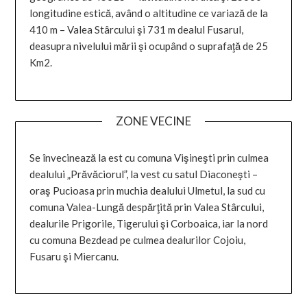
longitudine estică, având o altitudine ce variază de la
410 m – Valea Stârcului şi 731 m dealul Fusarul,
deasupra nivelului mării şi ocupând o suprafaţă de 25
Km2.
ZONE VECINE
Se învecinează la est cu comuna Vişineşti prin culmea
dealului „Prăvăciorul”, la vest cu satul Diaconeşti –
oraş Pucioasa prin muchia dealului Ulmetul, la sud cu
comuna Valea-Lungă despărţită prin Valea Stârcului,
dealurile Prigorile, Tigerului şi Corboaica, iar la nord
cu comuna Bezdead pe culmea dealurilor Cojoiu,
Fusaru şi Miercanu.