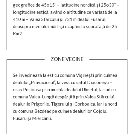
geografice de 45o15” – latitudine nordică şi 25o30” –
longitudine estică, având o altitudine ce variază de la
410 m – Valea Stârcului şi 731 m dealul Fusarul,
deasupra nivelului mării şi ocupând o suprafaţă de 25
Km2.
ZONE VECINE
Se învecinează la est cu comuna Vişineşti prin culmea
dealului „Prăvăciorul”, la vest cu satul Diaconeşti –
oraş Pucioasa prin muchia dealului Ulmetul, la sud cu
comuna Valea-Lungă despărţită prin Valea Stârcului,
dealurile Prigorile, Tigerului şi Corboaica, iar la nord
cu comuna Bezdead pe culmea dealurilor Cojoiu,
Fusaru şi Miercanu.