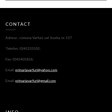
CONTACT
Adresa : comuna Varfuri, sat Suvita, nr. 137
Telefon: 0245233102;
Fax: 0345401826;
Email:
primariavarfuri@yahoo.com
Email:
primariavarfuri@gmail.com
.