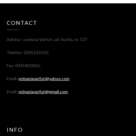
CONTACT
Adresa : comuna Varfuri, sat Suvita, nr. 137
Telefon: 0245233102;
Fax: 0345401826;
Email:
primariavarfuri@yahoo.com
Email:
primariavarfuri@gmail.com
.
INFO