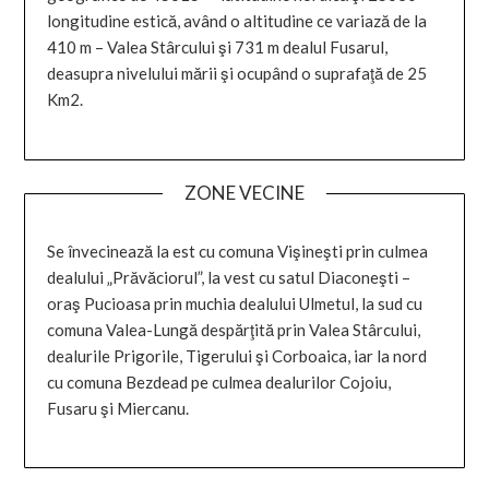
longitudine estică, având o altitudine ce variază de la
410 m – Valea Stârcului şi 731 m dealul Fusarul,
deasupra nivelului mării şi ocupând o suprafaţă de 25
Km2.
ZONE VECINE
Se învecinează la est cu comuna Vişineşti prin culmea
dealului „Prăvăciorul”, la vest cu satul Diaconeşti –
oraş Pucioasa prin muchia dealului Ulmetul, la sud cu
comuna Valea-Lungă despărţită prin Valea Stârcului,
dealurile Prigorile, Tigerului şi Corboaica, iar la nord
cu comuna Bezdead pe culmea dealurilor Cojoiu,
Fusaru şi Miercanu.