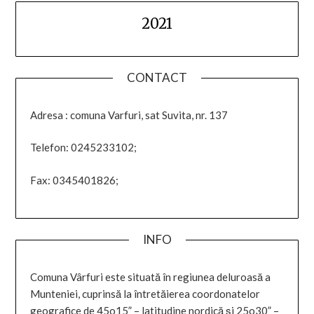
2021
CONTACT
Adresa : comuna Varfuri, sat Suvita, nr. 137
Telefon: 0245233102;
Fax: 0345401826;
INFO
Comuna Vârfuri este situată în regiunea deluroasă a
Munteniei, cuprinsă la întretăierea coordonatelor
geografice de 45o15” – latitudine nordică şi 25o30” –