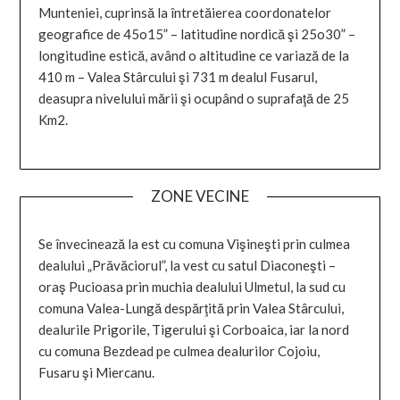
Munteniei, cuprinsă la întretăierea coordonatelor
geografice de 45o15” – latitudine nordică şi 25o30” –
longitudine estică, având o altitudine ce variază de la
410 m – Valea Stârcului şi 731 m dealul Fusarul,
deasupra nivelului mării şi ocupând o suprafaţă de 25
Km2.
ZONE VECINE
Se învecinează la est cu comuna Vişineşti prin culmea
dealului „Prăvăciorul”, la vest cu satul Diaconeşti –
oraş Pucioasa prin muchia dealului Ulmetul, la sud cu
comuna Valea-Lungă despărţită prin Valea Stârcului,
dealurile Prigorile, Tigerului şi Corboaica, iar la nord
cu comuna Bezdead pe culmea dealurilor Cojoiu,
Fusaru şi Miercanu.