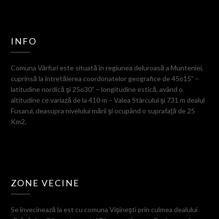
INFO
Comuna Vârfuri este situată în regiunea deluroasă a Munteniei,
cuprinsă la întretăierea coordonatelor geografice de 45o15” –
latitudine nordică şi 25o30” – longitudine estică, având o
altitudine ce variază de la 410 m – Valea Stârcului şi 731 m dealul
Fusarul, deasupra nivelului mării şi ocupând o suprafaţă de 25
Km2.
ZONE VECINE
Se învecinează la est cu comuna Vişineşti prin culmea dealului