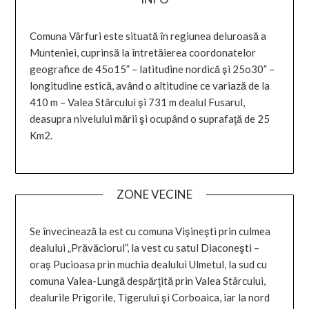
Comuna Vârfuri este situată în regiunea deluroasă a
Munteniei, cuprinsă la întretăierea coordonatelor
geografice de 45o15” – latitudine nordică şi 25o30” –
longitudine estică, având o altitudine ce variază de la
410 m – Valea Stârcului şi 731 m dealul Fusarul,
deasupra nivelului mării şi ocupând o suprafaţă de 25
Km2.
ZONE VECINE
Se învecinează la est cu comuna Vişineşti prin culmea
dealului „Prăvăciorul”, la vest cu satul Diaconeşti –
oraş Pucioasa prin muchia dealului Ulmetul, la sud cu
comuna Valea-Lungă despărţită prin Valea Stârcului,
dealurile Prigorile, Tigerului şi Corboaica, iar la nord