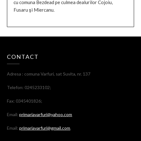
cu comuna Bezdead pe culmea dealurilor Cojoiu,
Fusaru şi Miercanu.
CONTACT
Adresa : comuna Varfuri, sat Suvita, nr. 137
Telefon: 0245233102;
Fax: 0345401826;
Email:
primariavarfuri@yahoo.com
Email:
primariavarfuri@gmail.com
.