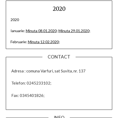
2020
2020
Ianuarie:
Minuta 08.01.2020
;
Minuta 29.01.2020
;
Februarie:
Minuta 12.02.2020
;
CONTACT
Adresa : comuna Varfuri, sat Suvita, nr. 137
Telefon: 0245233102;
Fax: 0345401826;
INFO