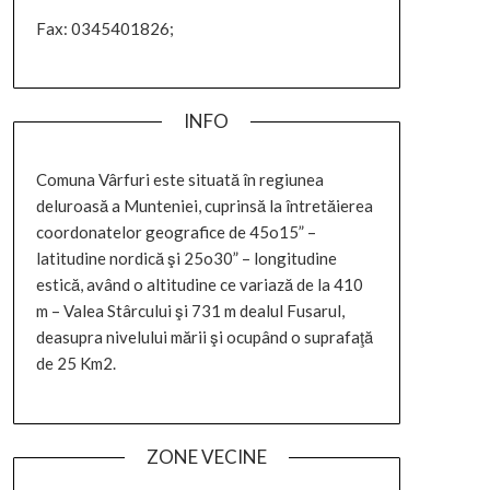
Fax: 0345401826;
INFO
Comuna Vârfuri este situată în regiunea
deluroasă a Munteniei, cuprinsă la întretăierea
coordonatelor geografice de 45o15” –
latitudine nordică şi 25o30” – longitudine
estică, având o altitudine ce variază de la 410
m – Valea Stârcului şi 731 m dealul Fusarul,
deasupra nivelului mării şi ocupând o suprafaţă
de 25 Km2.
ZONE VECINE