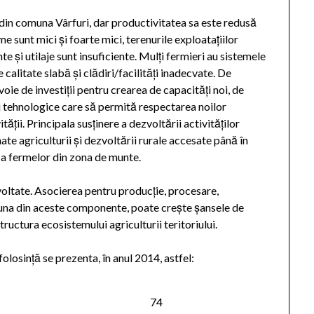
din comuna Vârfuri, dar productivitatea sa este redusă
e sunt mici și foarte mici, terenurile exploatațiilor
e și utilaje sunt insuficiente. Mulți fermieri au sistemele
calitate slabă și clădiri/facilități inadecvate. De
ie de investiții pentru crearea de capacități noi, de
i tehnologice care să permită respectarea noilor
ții. Principala susținere a dezvoltării activităților
ate agriculturii și dezvoltării rurale accesate până în
e a fermelor din zona de munte.
voltate. Asocierea pentru producție, procesare,
u una din aceste componente, poate crește șansele de
ructura ecosistemului agriculturii teritoriului.
olosință se prezenta, în anul 2014, astfel:
74