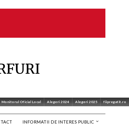
RFURI
Monitorul Oficial Local
Alegeri 2024
Alegeri 2025
fiipregatit.ro
NTACT
INFORMATII DE INTERES PUBLIC