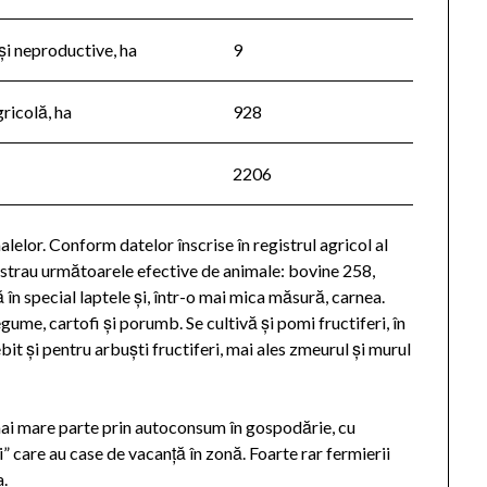
și neproductive, ha
9
ricolă, ha
928
2206
lelor. Conform datelor înscrise în registrul agricol al
egistrau următoarele efective de animale: bovine 258,
 în special laptele și, într-o mai mica măsură, carnea.
egume, cartofi și porumb. Se cultivă și pomi fructiferi, în
bit și pentru arbuști fructiferi, mai ales zmeurul și murul
 mai mare parte prin autoconsum în gospodărie, cu
i” care au case de vacanță în zonă. Foarte rar fermierii
a.