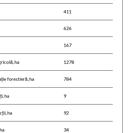
411
626
167
ricolă, ha
1278
ție forestieră, ha
784
i, ha
9
ții, ha
92
 ha
34