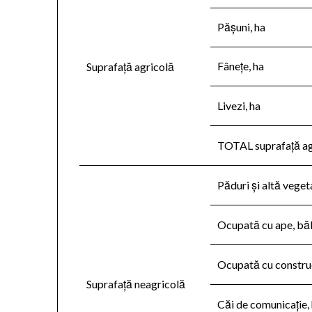
Pășuni, ha
Fânețe, ha
Suprafață agricolă
Livezi, ha
TOTAL suprafață ag
Păduri și altă vegeta
Ocupată cu ape, bălț
Ocupată cu construc
Suprafață neagricolă
Căi de comunicație,