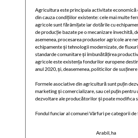
Agricultura este principala activitate economică 
din cauza condițiilor existente: cele mai multe ferm
agricole sunt fărâmițate iar dotările cu echipament
de producție bazate pe o mecanizare învechită, de 
asemenea, procesarea produselor agricole are nevo
echipamente și tehnologii modernizate, de fluxur
standarde comunitare și îmbunătățirea productivită
agricole este existența fondurilor europene destin
anul 2020, și, deasemenea, politicilor de susținer
Formele asociative din agricultură sunt puțin dez
marketing și comercializare, sau cel puțin pentr
dezvoltare ale producătorilor și poate modifica st
Fondul funciar al comunei Vârfuri pe categorii de f
Arabil, ha