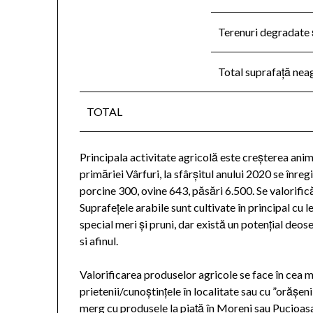
Terenuri degradate 
Total suprafață neag
TOTAL
Principala activitate agricolă este creșterea anima
primăriei Vârfuri, la sfârșitul anului 2020 se înr
porcine 300, ovine 643, păsări 6.500. Se valorifică
Suprafețele arabile sunt cultivate în principal cu l
special meri și pruni, dar există un potențial deose
si afinul.
Valorificarea produselor agricole se face în cea
prietenii/cunoștințele în localitate sau cu ”orășeni
merg cu produsele la piață în Moreni sau Pucioas