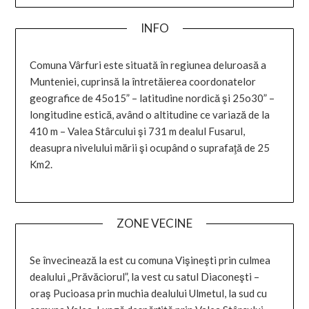
INFO
Comuna Vârfuri este situată în regiunea deluroasă a
Munteniei, cuprinsă la întretăierea coordonatelor
geografice de 45o15” – latitudine nordică şi 25o30” –
longitudine estică, având o altitudine ce variază de la
410 m – Valea Stârcului şi 731 m dealul Fusarul,
deasupra nivelului mării şi ocupând o suprafaţă de 25
Km2.
ZONE VECINE
Se învecinează la est cu comuna Vişineşti prin culmea
dealului „Prăvăciorul”, la vest cu satul Diaconeşti –
oraş Pucioasa prin muchia dealului Ulmetul, la sud cu