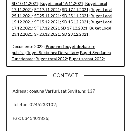
SD 10.11.2021;
Buget Local 16.11.2021;
Buget Local
17.11.2021;
SF 17.11.2021
;
SD 17.11.2021;
Buget Local
25.11.2021;
SF 25.11.2021;
SD 25.11.2021
;
Buget Local
15.12.2021;
SF 15.12.2021
;
SD 15.12.2021;
Buget Local
17.12.2021;
SF 17.12.2021
SD 17.12.2021;
Buget Local
23.12.2021
;
SF 23.12.2021
;
SD 23.12.2021.
Documente 2022:
Propuneri buget dezbatere
publica
;
Buget Sectiunea Dezvoltare;
Buget Sectiunea
Functionare
;
Buget total 2022
;
Buget scanat 2022
;
CONTACT
Adresa : comuna Varfuri, sat Suvita, nr. 137
Telefon: 0245233102;
Fax: 0345401826;