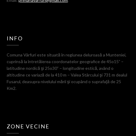
Email:
primariavarfuri@gmail.com
.
INFO
Comuna Vârfuri este situată în regiunea deluroasă a Munteniei,
cuprinsă la întretăierea coordonatelor geografice de 45o15” –
latitudine nordică şi 25o30” – longitudine estică, având o
altitudine ce variază de la 410 m – Valea Stârcului şi 731 m dealul
Fusarul, deasupra nivelului mării şi ocupând o suprafaţă de 25
Km2.
ZONE VECINE