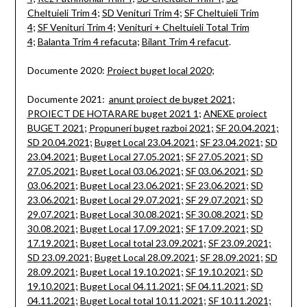
Cheltuieli Trim 4
;
SD Venituri Trim 4
;
SF Cheltuieli Trim
4
;
SF Venituri Trim 4
;
Venituri + Cheltuieli Total Trim
4
;
Balanta Trim 4 refacuta
;
Bilant Trim 4 refacut
.
Documente 2020:
Proiect buget local 2020
;
Documente 2021:
anunt proiect de buget 2021;
PROIECT DE HOTARARE buget 2021 1
;
ANEXE proiect
BUGET 2021
;
Propuneri buget razboi 2021;
SF 20.04.2021;
SD 20.04.2021;
Buget Local 23.04.2021;
SF 23.04.2021
;
SD
23.04.2021
;
Buget Local 27.05.2021;
SF 27.05.2021;
SD
27.05.2021
;
Buget Local 03.06.2021;
SF 03.06.2021
;
SD
03.06.2021
;
Buget Local 23.06.2021;
SF 23.06.2021;
SD
23.06.2021
;
Buget Local 29.07.2021;
SF 29.07.2021;
SD
29.07.2021
;
Buget Local 30.08.2021;
SF 30.08.2021;
SD
30.08.2021;
Buget Local 17.09.2021;
SF 17.09.2021;
SD
17.19.2021;
Buget Local total 23.09.2021;
SF 23.09.2021;
SD 23.09.2021;
Buget Local 28.09.2021
;
SF 28.09.2021;
SD
28.09.2021
;
Buget Local 19.10.2021;
SF 19.10.2021;
SD
19.10.2021;
Buget Local 04.11.2021;
SF 04.11.2021
;
SD
04.11.2021;
Buget Local total 10.11.2021;
SF 10.11.2021;