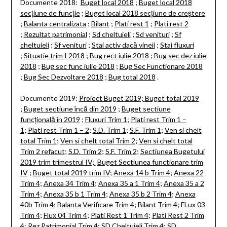
Documente 2018:
Buget local 2018
;
Buget local 2018
secțiune de funcție
;
Buget local 2018 secțiune de creștere
;
Balanta centralizata
;
Bilant
;
Plati rest 1
;
Plati rest 2
;
Rezultat patrimonial
;
Sd cheltuieli
;
Sd venituri
;
Sf
cheltuieli
;
Sf venituri
;
Stai activ dacă vineii
;
Stai fluxuri
;
Situatie trim I 2018
;
Bug rect iulie 2018
;
Bug sec dez iulie
2018
;
Bug sec func iulie 2018
;
Bug Sec Functionare 2018
;
Bug Sec Dezvoltare 2018
;
Bug total 2018
.
Documente 2019:
Proiect Buget 2019;
Buget total 2019
;
Buget sectiune încă din 2019
;
Buget sectiune
funcțională în 2019
;
Fluxuri Trim 1
;
Plati rest Trim 1 –
1
;
Plati rest Trim 1 – 2
;
S.D. Trim 1
;
S.F. Trim 1
;
Ven si chelt
total Trim 1
;
Ven si chelt total Trim 2
;
Ven si chelt total
Trim 2 refacut
;
S.D. Trim 2
;
S.F. Trim 2
;
Sectiunea Bugetului
2019 trim trimestrul IV;
Buget Sectiunea functionare trim
IV
;
Buget total 2019 trim IV
;
Anexa 14 b Trim 4
;
Anexa 22
Trim 4
;
Anexa 34 Trim 4
;
Anexa 35 a 1 Trim 4
;
Anexa 35 a 2
Trim 4
;
Anexa 35 b 1 Trim 4
;
Anexa 35 b 2 Trim 4
;
Anexa
40b Trim 4
;
Balanta Verificare Trim 4
;
Bilant Trim 4
;
FLux 03
Trim 4
;
Flux 04 Trim 4
;
Plati Rest 1 Trim 4
;
Plati Rest 2 Trim
4
;
Rez Patrimonial Trim 4
;
SD Cheltuieli Trim 4
;
SD