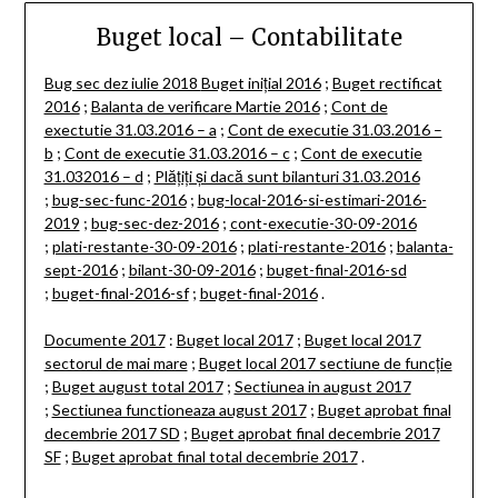
Buget local – Contabilitate
Bug sec dez iulie 2018
Buget inițial 2016
;
Buget rectificat
2016
;
Balanta de verificare Martie 2016
;
Cont de
exectutie 31.03.2016 – a
;
Cont de executie 31.03.2016 –
b
;
Cont de executie 31.03.2016 – c
;
Cont de executie
31.032016 – d
;
Plățiți și dacă sunt bilanturi 31.03.2016
;
bug-sec-func-2016
;
bug-local-2016-si-estimari-2016-
2019
;
bug-sec-dez-2016
;
cont-executie-30-09-2016
;
plati-restante-30-09-2016
;
plati-restante-2016
;
balanta-
sept-2016
;
bilant-30-09-2016
;
buget-final-2016-sd
;
buget-final-2016-sf
;
buget-final-2016
.
Documente 2017
:
Buget local 2017
;
Buget local 2017
sectorul de mai mare
;
Buget local 2017 sectiune de funcție
;
Buget august total 2017
;
Sectiunea in august 2017
;
Sectiunea functioneaza august 2017
;
Buget aprobat final
decembrie 2017 SD
;
Buget aprobat final decembrie 2017
SF
;
Buget aprobat final total decembrie 2017
.