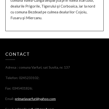
comuna Valea-Lungă despărţită prin Valea Stârcului,
dealurile Prigorile, Tigerului şi Corboaica, iar la nord
cu comuna Bezdead pe culmea dealurilor Cojoiu,
Fusaru şi Miercanu.
CONTACT
Adresa : comuna Varfuri, sat Suvita, nr. 137
Telefon: 0245233102;
Fax: 0345401826;
Email:
primariavarfuri@yahoo.com