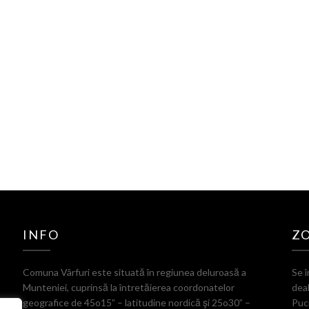
INFO
Z
Comuna Vârfuri este situată în regiunea deluroasă a
Se î
Munteniei, cuprinsă la întretăierea coordonatelor
deal
geografice de 45o15” – latitudine nordică şi 25o30” –
Puci