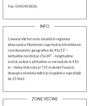
Fax: 0345401826;
INFO
Comuna Vârfuri este situată în regiunea
deluroasă a Munteniei, cuprinsă la întretăierea
coordonatelor geografice de 45o15” –
latitudine nordică şi 25o30” – longitudine
estică, având o altitudine ce variază de la 410
m – Valea Stârcului şi 731 m dealul Fusarul,
deasupra nivelului mării şi ocupând o suprafaţă
de 25 Km2.
ZONE VECINE