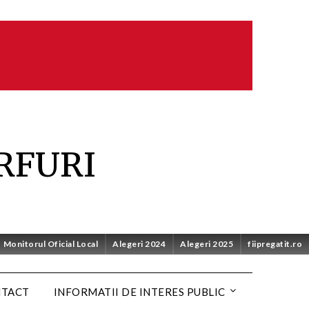
RFURI
Monitorul Oficial Local
Alegeri 2024
Alegeri 2025
fiipregatit.ro
NTACT
INFORMATII DE INTERES PUBLIC