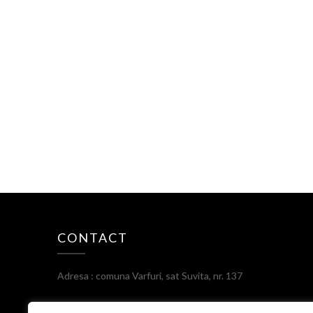
CONTACT
Adresa : comuna Varfuri, sat Suvita, nr. 137
Telefon: 0245233102;