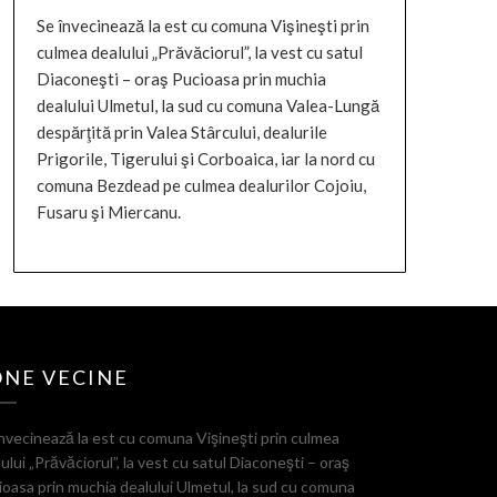
Se învecinează la est cu comuna Vişineşti prin
culmea dealului „Prăvăciorul”, la vest cu satul
Diaconeşti – oraş Pucioasa prin muchia
dealului Ulmetul, la sud cu comuna Valea-Lungă
despărţită prin Valea Stârcului, dealurile
Prigorile, Tigerului şi Corboaica, iar la nord cu
comuna Bezdead pe culmea dealurilor Cojoiu,
Fusaru şi Miercanu.
ONE VECINE
nvecinează la est cu comuna Vişineşti prin culmea
ului „Prăvăciorul”, la vest cu satul Diaconeşti – oraş
oasa prin muchia dealului Ulmetul, la sud cu comuna