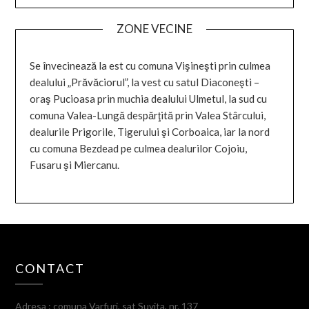
ZONE VECINE
Se învecinează la est cu comuna Vişineşti prin culmea
dealului „Prăvăciorul”, la vest cu satul Diaconeşti –
oraş Pucioasa prin muchia dealului Ulmetul, la sud cu
comuna Valea-Lungă despărţită prin Valea Stârcului,
dealurile Prigorile, Tigerului şi Corboaica, iar la nord
cu comuna Bezdead pe culmea dealurilor Cojoiu,
Fusaru şi Miercanu.
CONTACT
Adresa : comuna Varfuri, sat Suvita, nr. 137