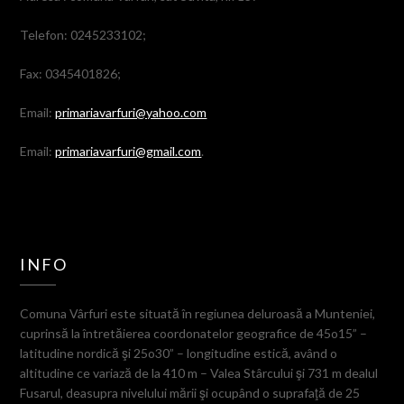
Telefon: 0245233102;
Fax: 0345401826;
Email:
primariavarfuri@yahoo.com
Email:
primariavarfuri@gmail.com
.
INFO
Comuna Vârfuri este situată în regiunea deluroasă a Munteniei,
cuprinsă la întretăierea coordonatelor geografice de 45o15” –
latitudine nordică şi 25o30” – longitudine estică, având o
altitudine ce variază de la 410 m – Valea Stârcului şi 731 m dealul
Fusarul, deasupra nivelului mării şi ocupând o suprafaţă de 25