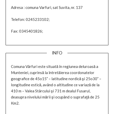
Adresa : comuna Varfuri, sat Suvita, nr. 137
Telefon: 0245233102;
Fax: 0345401826;
INFO
Comuna Vârfuri este situată în regiunea deluroasă a
Munteniei, cuprinsă la întretăierea coordonatelor
geografice de 45o15” – latitudine nordică şi 25o30” –
longitudine estică, având o altitudine ce variază de la
410 m – Valea Stârcului şi 731 m dealul Fusarul,
deasupra nivelului mării şi ocupând o suprafaţă de 25
Km2.