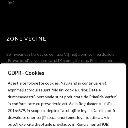
Km2.
ZONE VECINE
Se învecinează la est cu comuna Vişineşti prin culmea dealului
„Prăvăciorul”, la vest cu satul Diaconeşti – oraş Pucioasa prin
muchia dealului Ulmetul, la sud cu comuna Valea-Lungă
GDPR - Cookies
despărţită prin Valea Stârcului, dealurile Prigorile, Tigerului şi
Corboaica, iar la nord cu comuna Bezdead pe culmea dealurilor
Acest site foloseşte cookies. Navigând în continuare vă
Cojoiu, Fusaru şi Miercanu.
exprimaţi acordul asupra folosirii cookie-urilor. Datele
dumneavoastră personale sunt prelucrate de Primăria Varfuri,
în conformitate cu prevederile art. 6 din Regulamentul (UE)
2016/679, în scopul indeplinirii atribuțiilor legale.Datele pot fi
© 2026 PRIMARIA COMUNEI VARFURI
dezvăluite unor terți în baza unui temei legal justificat. Vă
puteți exercita drepturile prevăzute în Regulamentul (UE)